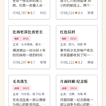
全球一夜失声的第三
首尔仁川机场延误 36
周，伦敦一支聋人合唱
小时的航班上，两个迟
团成了人类与外来文明
到了十年的同学终于在
98,787
8.7
科幻
98,510
8.4
爱情
唯一的翻译。
登机口完成了一次彻底
的告别。
99:13
99:30
杜比
完结
日本
中国
比海更深比夜更长
红色信封
电影
2021
电影
2023
主演：
长泽雅美、妻夫木
主演：
廖凡、倪妮 等
聪 等
横滨港边一对分别十年
春节前夕北京每户老北
的兄妹用一夜的时间走
京家庭都收到了同一封
完童年走过的所有路，
红色信封，里面装的不
98,197
8.7
爱情
98,122
8.2
悬疑
黎明前他们决定再分别
是压岁钱而是一张老照
一次。
片。
99:42
99:31
热播
完结
英国
日本
无名逃生
月面回廊·纪念版
动漫
2023
动漫
2024
主演：
刘亦菲、章子怡 等
主演：
沈腾、汤唯 等
无名逃生是一部以悬疑
月面回廊·纪念版是一
为核心的影视作品，围
部以战争为核心的影视