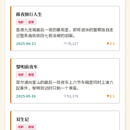
杜比
NEW
中国
雨夜独行人生
电影
犯罪
香港九龙城最后一夜的暴雨里，即将退休的督察独自走
过整条庙街收回七桩没破的旧案。
2025-06-13
76,227
8.5
院线
NEW
韩国
黎明前夜车
电影
悬疑
首尔通向釜山的最后一班夜车上六节车厢里同时上演六
起事件，黎明到达时只剩一个乘客。
2025-05-10
93,376
8.5
杜比
NEW
中国
双生记
电影
悬疑