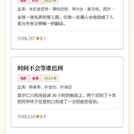
电影
科幻
2025
年
主演：
本尼迪克特·康伯巴奇、蒂尔达·斯文顿、西尔莎
·罗南
全球一夜失声的第三周，伦敦一支聋人合唱团成了人
类与外来文明唯一的翻译。
98,787
8.7
110分钟
4K
韩国
时间不会等谁迟到
电影
爱情
2024
年
主演：
韩素希、朴宝剑、朴海日
首尔仁川机场延误 36 小时的航班上，两个迟到了十年
的同学终于在登机口完成了一次彻底的告别。
98,510
8.4
119分钟
杜比