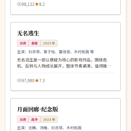
98,122
8.2
146分钟
热播
英国
无名逃生
动漫
悬疑
2023
年
主演：
刘亦菲、章子怡、雷佳音、木村拓哉 等
无名逃生是一部以悬疑为核心的影视作品，围绕危
机、反转与人物成长展开，整体节奏紧凑，值得推荐
观看。
97,980
7.3
133分钟
完结
日本
月面回廊·纪念版
动漫
战争
2024
年
主演：
沈腾、汤唯、刘亦菲、木村拓哉