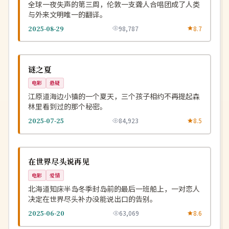
全球一夜失声的第三周，伦敦一支聋人合唱团成了人类
与外来文明唯一的翻译。
2025-08-29
98,787
8.7
连载中
NEW
韩国
谜之夏
电影
悬疑
江原道海边小镇的一个夏天，三个孩子相约不再提起森
林里看到过的那个秘密。
2025-07-25
84,923
8.5
杜比
NEW
日本
在世界尽头说再见
电影
爱情
北海道知床半岛冬季封岛前的最后一班船上，一对恋人
决定在世界尽头补办没能说出口的告别。
2025-06-20
63,069
8.6