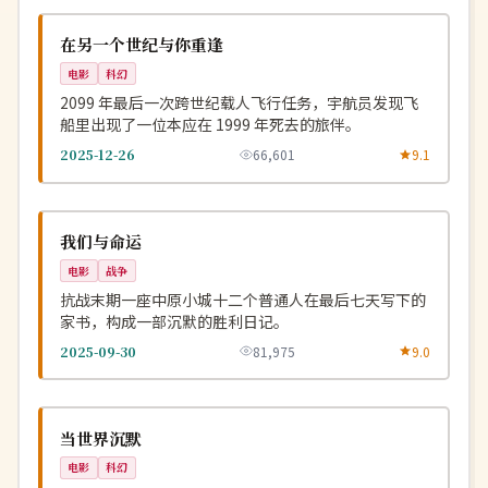
NEW
美国
在另一个世纪与你重逢
电影
科幻
2099 年最后一次跨世纪载人飞行任务，宇航员发现飞
船里出现了一位本应在 1999 年死去的旅伴。
2025-12-26
66,601
9.1
高分
NEW
中国
我们与命运
电影
战争
抗战末期一座中原小城十二个普通人在最后七天写下的
家书，构成一部沉默的胜利日记。
2025-09-30
81,975
9.0
高分
NEW
英国
当世界沉默
电影
科幻