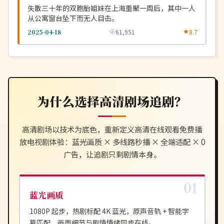
失散三十年的双胞胎姐妹在上海重聚一周后，其中一人
从公寓窗台坠下而无人目击。
2025-04-18
61,951
8.7
为什么选择
高清剧场
追剧？
高清剧场
以技术为底色，重新定义
高清在线观看免费播
放电视剧
体验：蓝光画质 × 多线路秒播 × 全端适配 × 0
广告，让追剧只剩剧情本身。
蓝光画质
1080P 起步，热剧标配 4K 蓝光，原声音轨 + 智能字
幕匹配，画面细节与剧情情绪同步在线。