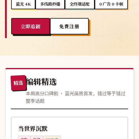
蓝光 4K
多线路秒播
全终端适配
0 广告 0 卡顿
立即追剧
免费注册
编辑精选
精选
本周高分口碑剧 · 蓝光画质首发，错过等于错过
整季话题
137分钟
高分
英国
当世界沉默