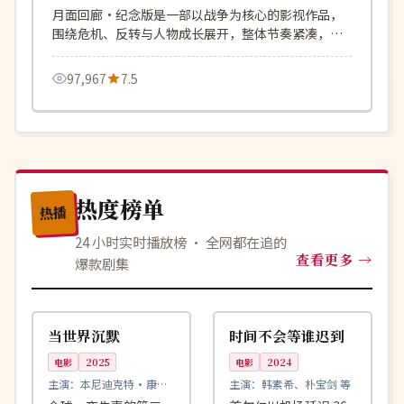
月面回廊·纪念版是一部以战争为核心的影视作品，
围绕危机、反转与人物成长展开，整体节奏紧凑，值
得推荐观看。
97,967
7.5
热度榜单
热播
24 小时实时播放榜 · 全网都在追的
查看更多
爆款剧集
99:18
99:03
高分
4K
英国
韩国
当世界沉默
时间不会等谁迟到
电影
2025
电影
2024
主演：
本尼迪克特·康伯
主演：
韩素希、朴宝剑 等
巴奇、蒂尔达·斯文顿 等