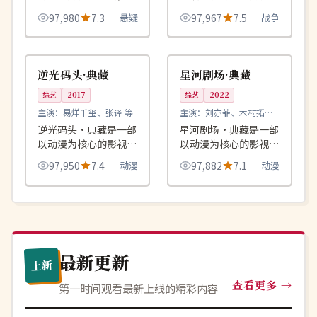
绕危机、反转与人物成
作品，围绕危机、反转
97,980
7.3
悬疑
97,967
7.5
战争
长展开，整体节奏紧
与人物成长展开，整体
凑，值得推荐观看。
节奏紧凑，值得推荐观
99:07
99:42
独播
完结
看。
美国
韩国
逆光码头·典藏
星河剧场·典藏
综艺
2017
综艺
2022
主演：
易烊千玺、张译 等
主演：
刘亦菲、木村拓哉
等
逆光码头·典藏是一部
星河剧场·典藏是一部
以动漫为核心的影视作
以动漫为核心的影视作
品，围绕危机、反转与
品，围绕危机、反转与
97,950
7.4
动漫
97,882
7.1
动漫
人物成长展开，整体节
人物成长展开，整体节
奏紧凑，值得推荐观
奏紧凑，值得推荐观
看。
看。
最新更新
上新
查看更多
第一时间观看最新上线的精彩内容
连载中