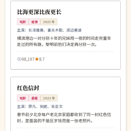
日本
比海更深比夜更长
电影
爱情
2021
年
主演：
长泽雅美、妻夫木聪、滨边美波
横滨港边一对分别十年的兄妹用一夜的时间走完童年
走过的所有路，黎明前他们决定再分别一次。
98,197
8.7
116分钟
完结
中国
红色信封
电影
悬疑
2023
年
主演：
廖凡、倪妮、朱亚文
春节前夕北京每户老北京家庭都收到了同一封红色信
封，里面装的不是压岁钱而是一张老照片。